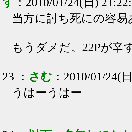
す
：
2010/01/24(日) 21:22
当方に討ち死にの容易
もうダメだ。22Pが辛
23
：
さむ
：
2010/01/24(日
うはーうはー