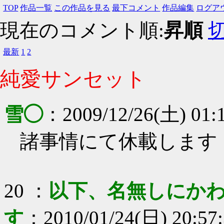
TOP
作品一覧
この作品を見る
最下コメント
作品編集
ログア
現在のコメント順:
昇順
最新
1
2
純愛サンセット
雪◯
：
2009/12/26(土) 01:
諸事情にて休載します
20
：
以下、名無しにかわ
す
：
2010/01/24(日) 20:57