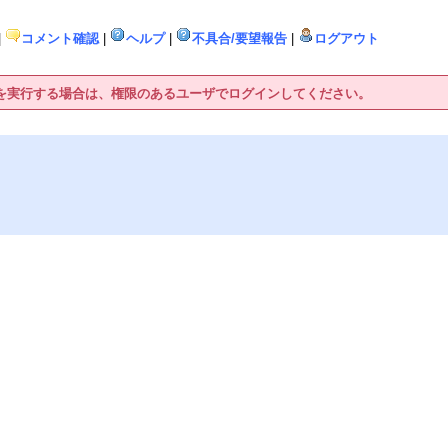
|
コメント確認
|
ヘルプ
|
不具合/要望報告
|
ログアウト
作を実行する場合は、権限のあるユーザでログインしてください。