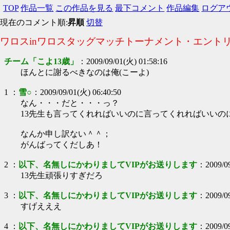
TOP
作品一覧
この作品を見る
最下コメント
作品編集
ログア
現在のコメント順:
昇順
切替
ワロスinワロスタッグマッチトーナメント・エント
チーム「こよ13歳」
：
2009/09/01(火) 01:58:16
ほんとに謝るべきなのは俺(こーよ)
1
：
雪○
：
2009/09/01(火) 06:40:50
なん・・・だと・・・っ？
13先生も言ってくれればいいのに言ってくれればいいの
なんか申し訳ない＾＾；
がんばってくだしあ！
2
：
以下、名無しにかわりましてVIPがお送りします
：
2009/0
13先生頑張りすぎだろ
3
：
以下、名無しにかわりましてVIPがお送りします
：
2009/0
すげえええ
4
：
以下、名無しにかわりましてVIPがお送りします
：
2009/0