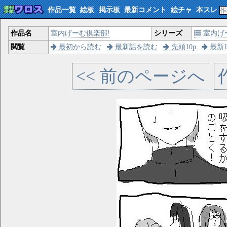
作品一覧
絵板
掲示板
最新コメント
絵チャ
本スレ
作品名
室内げーむ倶楽部!
シリーズ
室内げ
閲覧
最初から読む
最新話を読む
先頭10p
最新1
<< 前のページへ