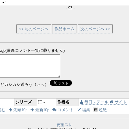
- 93 -
<< 前のページへ
作品ホーム
次のページへ >>
sage(最新コメント一覧に載りません)
などガシガシ送ろう（＞＜）
シリーズ
-
作者名
毎日ステーキ
サイト
読む
先頭10p
最新10p
コメント
編集
超絶
要望スレ