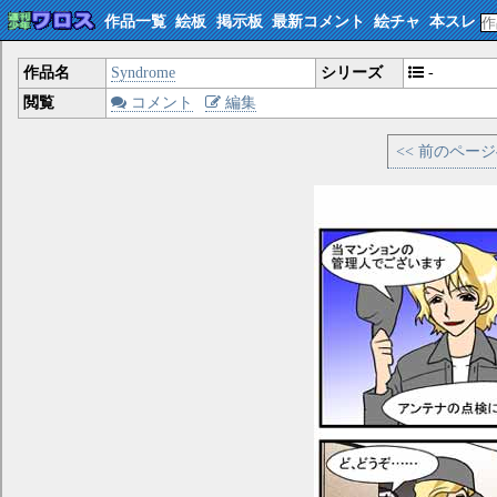
作品一覧
絵板
掲示板
最新コメント
絵チャ
本スレ
作品名
Syndrome
シリーズ
-
閲覧
コメント
編集
<< 前のペー