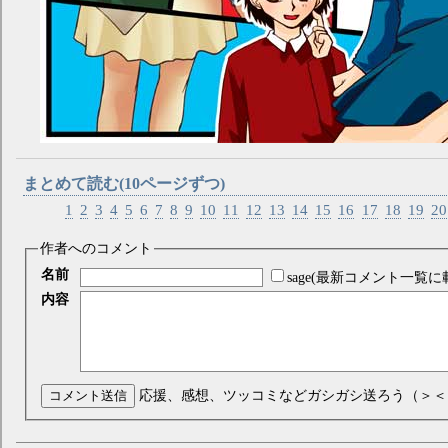
まとめて読む(10ページずつ)
1
2
3
4
5
6
7
8
9
10
11
12
13
14
15
16
17
18
19
20
作者へのコメント
名前
sage(最新コメント一覧に
内容
コメント送信
応援、感想、ツッコミなどガシガシ送ろう（＞＜