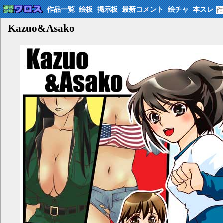
作品一覧
絵板
掲示板
最新コメント
絵チャ
本スレ
Kazuo&Asako