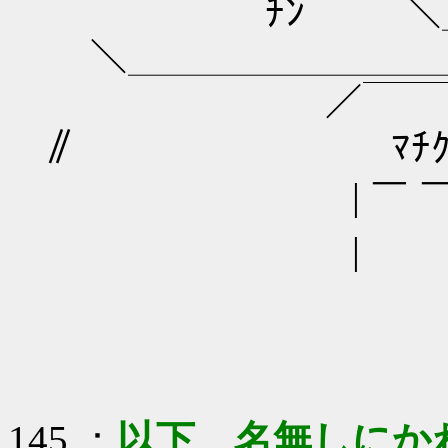
ﾁﾝ ＼
＼＿＿＿＿＿＿＿＿
／￣￣￣￣
∥ ﾏﾁｸﾀﾋﾞ
| ￣ ￣￣￣￣
| 
145
：
以下、名無しにか