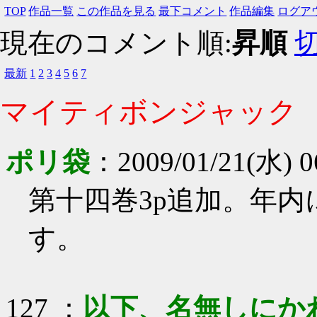
TOP
作品一覧
この作品を見る
最下コメント
作品編集
ログア
現在のコメント順:
昇順
最新
1
2
3
4
5
6
7
マイティボンジャック
ポリ袋
：
2009/01/21(水) 0
第十四巻3p追加。年
す。
127
：
以下、名無しにか