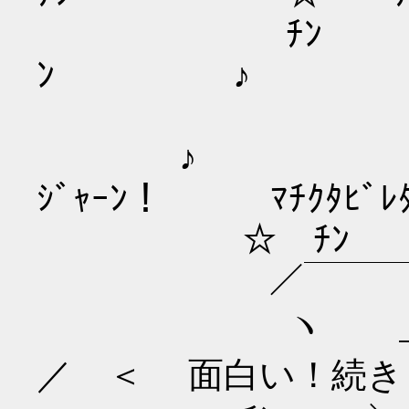
ﾁﾝ ﾏﾁｸﾀ
ﾝ ♪
♪ ☆
ｼﾞｬｰﾝ！ ﾏﾁｸﾀﾋﾞﾚ
☆ ﾁﾝ 〃
／￣￣￣￣￣
ヽ ＿＿_＼（
／ ＜ 面白い！続き