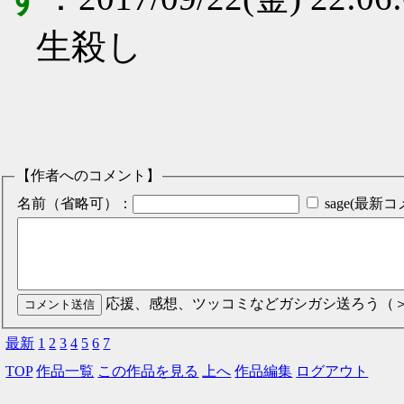
生殺し
【作者へのコメント】
名前（省略可）：
sage(最
応援、感想、ツッコミなどガシガシ送ろう（
最新
1
2
3
4
5
6
7
TOP
作品一覧
この作品を見る
上へ
作品編集
ログアウト