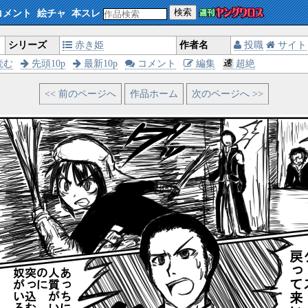
検索
コメント
絵チャ
本スレ
シリーズ
赤き姫
作者名
投職
サイト
読む
先頭10p
最新10p
コメント
編集
超絶
<< 前のページへ
作品ホーム
次のページへ >>