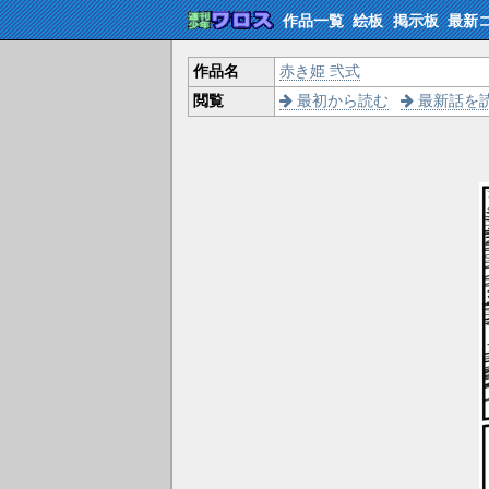
作品一覧
絵板
掲示板
最新
作品名
赤き姫 弐式
閲覧
最初から読む
最新話を