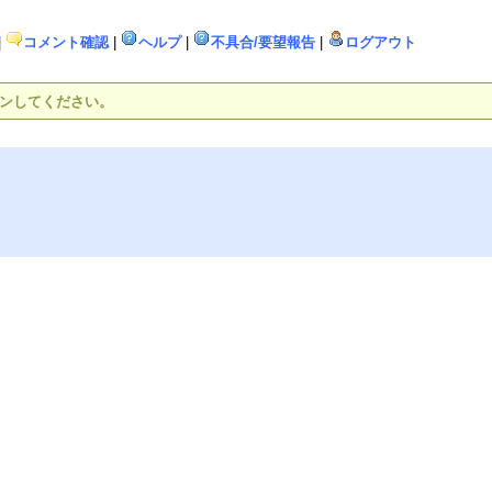
|
コメント確認
|
ヘルプ
|
不具合/要望報告
|
ログアウト
インしてください。