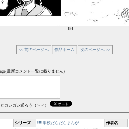
- 191 -
<< 前のページへ
作品ホーム
次のページへ >>
sage(最新コメント一覧に載りません)
などガシガシ送ろう（＞＜）
シリーズ
学校だらだらまんが
作者名