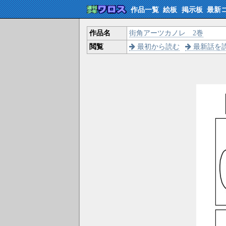
作品一覧
絵板
掲示板
最新
作品名
街角アーツカノレ 2巻
閲覧
最初から読む
最新話を