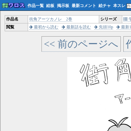
作品一覧
絵板
掲示板
最新コメント
絵チャ
本スレ
作品名
街角アーツカノレ 2巻
シリーズ
閲覧
最初から読む
最新話を読む
先頭10p
最新1
<< 前のページへ