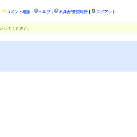
|
コメント確認
|
ヘルプ
|
不具合/要望報告
|
ログアウト
インしてください。