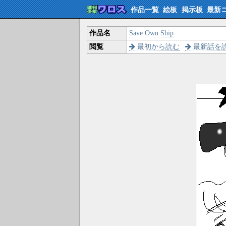
作品一覧
絵板
掲示板
最新
作品名
Save Own Ship
閲覧
最初から読む
最新話を