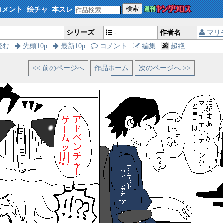
検索
コメント
絵チャ
本スレ
シリーズ
-
作者名
マリ
読む
先頭10p
最新10p
コメント
編集
超絶
<< 前のページへ
作品ホーム
次のページへ >>