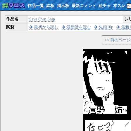
作品一覧
絵板
掲示板
最新コメント
絵チャ
本スレ
作品名
Save Own Ship
シ
閲覧
最初から読む
最新話を読む
先頭10p
最新1
<< 前のペー