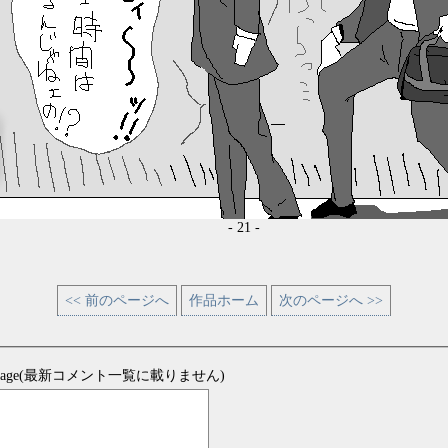
- 21 -
<< 前のページへ
作品ホーム
次のページへ >>
sage(最新コメント一覧に載りません)