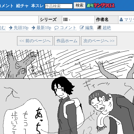
検索
コメント
絵チャ
本スレ
シリーズ
-
作者名
マリ
読む
先頭10p
最新10p
コメント
編集
超絶
<< 前のページへ
作品ホーム
次のページへ >>