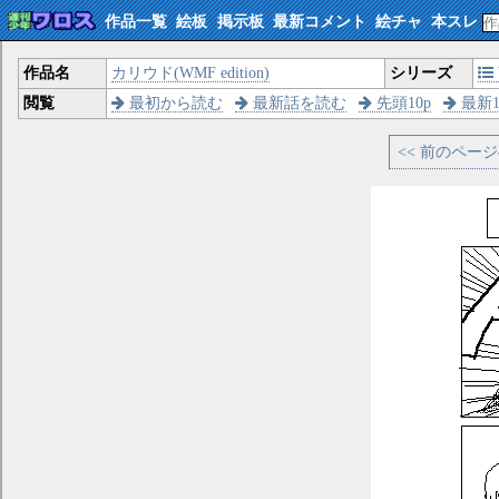
作品一覧
絵板
掲示板
最新コメント
絵チャ
本スレ
作品名
カリウド(WMF edition)
シリーズ
閲覧
最初から読む
最新話を読む
先頭10p
最新1
<< 前のペー