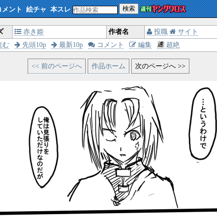
検索
コメント
絵チャ
本スレ
ズ
赤き姫
作者名
投職
サイト
読む
先頭10p
最新10p
コメント
編集
超絶
<< 前のページへ
作品ホーム
次のページへ >>