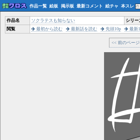
作品一覧
絵板
掲示板
最新コメント
絵チャ
本スレ
作品名
ソクラテスも知らない
シリー
閲覧
最初から読む
最新話を読む
先頭10p
最新1
<< 前のペー