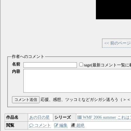
<< 前のペー
作者へのコメント
名前
sage(最新コメント一覧に
内容
コメント送信
応援、感想、ツッコミなどガシガシ送ろう（＞＜
作品名
あの日の星
シリーズ
WMF 2006 summer
閲覧
コメント
編集
超絶