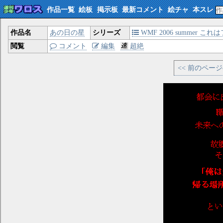
作品一覧
絵板
掲示板
最新コメント
絵チャ
本スレ
作品名
あの日の星
シリーズ
WMF 2006 summer
閲覧
コメント
編集
超絶
<< 前のペー