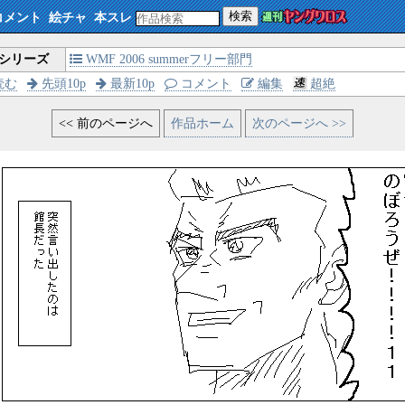
検索
コメント
絵チャ
本スレ
シリーズ
WMF 2006 summerフリー部門
読む
先頭10p
最新10p
コメント
編集
超絶
<< 前のページへ
作品ホーム
次のページへ >>