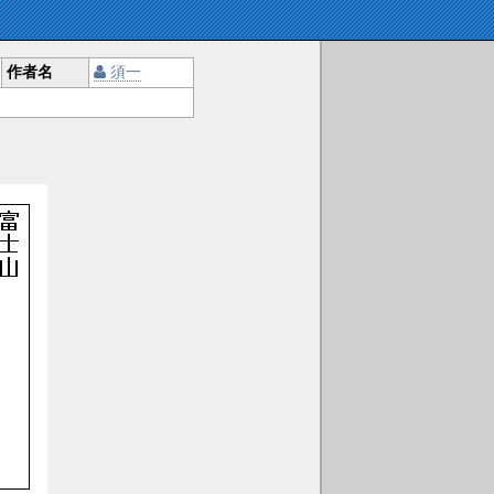
作者名
須一