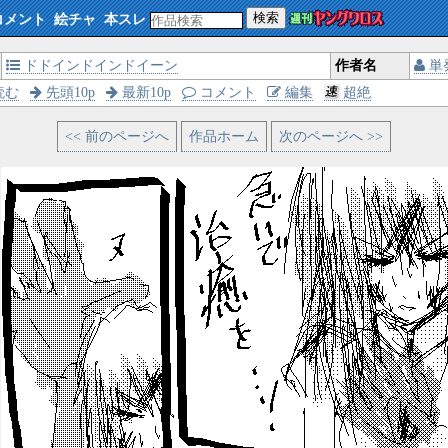
検索
コメント
絵チャ
本スレ
ドドインドインドイーン
作者名
単
読む
先頭10p
最新10p
コメント
編集
超絶
<< 前のページへ
作品ホーム
次のページへ >>