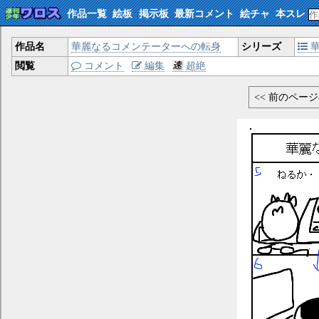
作品一覧
絵板
掲示板
最新コメント
絵チャ
本スレ
作品名
華麗なるコメンテーターへの転身
シリーズ
華
閲覧
コメント
編集
超絶
<< 前のペー