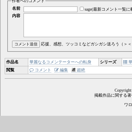
作者へのコメント
名前
sage(最新コメント一覧に
内容
コメント送信
応援、感想、ツッコミなどガシガシ送ろう（＞＜
作品名
華麗なるコメンテーターへの転身
シリーズ
華
閲覧
コメント
編集
超絶
Copyright
掲載作品に関する著
ワロス