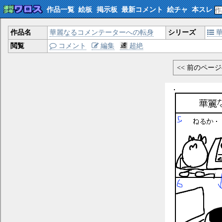
作品一覧
絵板
掲示板
最新コメント
絵チャ
本スレ
作品名
華麗なるコメンテーターへの転身
シリーズ
華
閲覧
コメント
編集
超絶
<< 前のペー