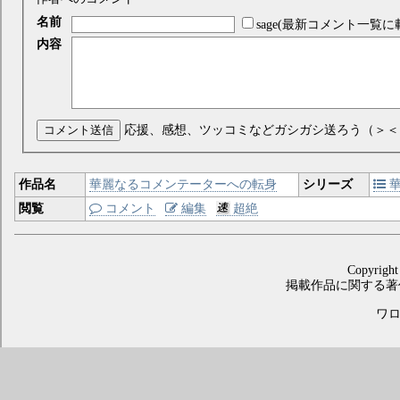
名前
sage(最新コメント一覧に
内容
コメント送信
応援、感想、ツッコミなどガシガシ送ろう（＞＜
作品名
華麗なるコメンテーターへの転身
シリーズ
華
閲覧
コメント
編集
超絶
Copyright
掲載作品に関する著
ワロス