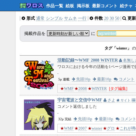
作品一覧
絵板
掲示板
最新コメント
絵チャ
形式
通常
シンプル
サムネ
一行
件数
20
30
50
更新
掲載作品を
に
タグ「winter」
の
活動記録〜WMF 2008 WINTER
名無し
ワロスにおける今年の活動を1ページ漫画で振り
-
先頭10p
最新10p
コメント
5p 連載
★
WMF
★
2008
★
WINTER
[タグ編集]
宇宙電波と交信中WMF
さよ
サイト
コメント返信しました
-
先頭10p
最新10p
コメン
32p 完結
★
WMF
★
2007
★
winter
★
グロ
★
これが噂