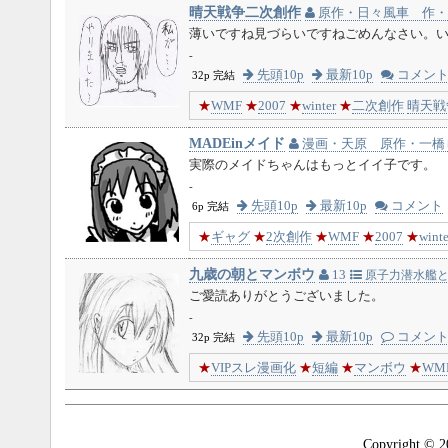
晴天戦争二次創作
原作・日々風車 作・
薄いですね見づらいですねごめんなさい。
-
先頭10p
最新10p
コメン
32p 完結
★
WMF
★
2007
★
winter
★
二次創作
晴天戦
MADEinメイド
漫画・天原 原作・一橋
実際のメイドちゃんはもっとイイ子です
-
先頭10p
最新10p
コメント
6p 完結
★
ギャグ
★
2次創作
★
WMF
★
2007
★
winte
九歳の朝とマンボウ
13
原子力潜水艦と
ご愛読ありがとうございました。
-
先頭10p
最新10p
コメン
32p 完結
★
VIPスレ漫画化
★
短編
★
マンボウ
★
WM
Copyright © 2