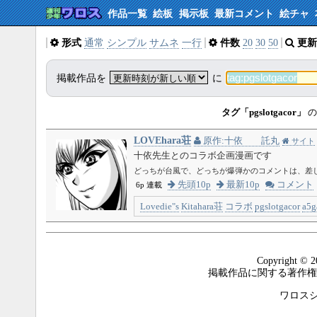
作品一覧
絵板
掲示板
最新コメント
絵チャ
形式
通常
シンプル
サムネ
一行
件数
20
30
50
更新
掲載作品を
に
タグ「pgslotgacor」
の
LOVEhara荘
原作:十依 託丸
サイト
十依先生とのコラボ企画漫画です
どっちが台風で、どっちが爆弾かのコメントは、差
先頭10p
最新10p
コメント
6p 連載
Lovedie"s
Kitahara荘
コラボ
pgslotgacor
a5g
Copyright © 2
掲載作品に関する著作権
ワロスシステ