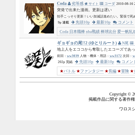
Coda
劣等感
コーダ
サイト
2010-08-16 
突発で出来た漫画。更新は遅い
拍手こっそり更新！いい加減話進めたい。緊張で死
先頭10p
最新10p
コメント
9p 連載
Coda
日本職棒
nba戰績
棒球比分
爱一帆轧
ギョギョの尾!!2 (ゆとりルート)
N尾
地上人をエココから奪取したエコーズであった
前回：
ww3039
人物・機体・用語：
ww3172
次回：
w
先頭10p
最新10p
コメン
202p 完結
★
バトル
★
ファンタジー
★
長編
★
冒険
★
Copyright © 2
掲載作品に関する著作権
ワロスシステ