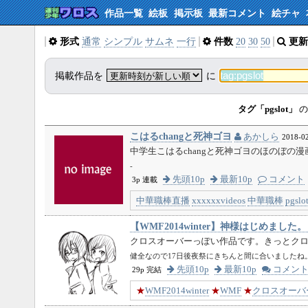
作品一覧
絵板
掲示板
最新コメント
絵チャ
形式
通常
シンプル
サムネ
一行
件数
20
30
50
更新
掲載作品を
に
タグ「pgslot」
の
こはるchangと死神ゴヨ
あかしら
2018-02
中学生こはるchangと死神ゴヨのほのぼの漫
-
先頭10p
最新10p
コメント
3p 連載
中華職棒直播
xxxxxxvideos
中華職棒
pgslo
【WMF2014winter】神様はじめまし
クロスオーバーっぽい作品です。きっとク
健全なので17日後夜祭にきちんと間に合いましたね
先頭10p
最新10p
コメン
29p 完結
★
WMF2014winter
★
WMF
★
クロスオーバ