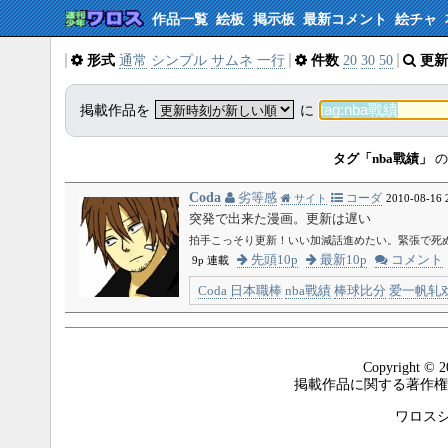
作品一覧
絵板
掲示板
最新コメント
絵チャ
形式
通常
シンプル
サムネ
一行
件数
20
30
50
更新
掲載作品を
に
タグ「nba戰績」
の
Coda
劣等感
コーダ
サイト
2010-08-16 
突発で出来た漫画。更新は遅い
拍手こっそり更新！いい加減話進めたい。緊張で死
先頭10p
最新10p
コメント
9p 連載
Coda
日本職棒
nba戰績
棒球比分
爱一帆轧
Copyright © 2
掲載作品に関する著作権
ワロスシステ