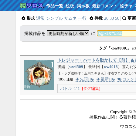
作品一覧
絵板
掲示板
最新コメント
絵チャ
形式
通常
シンプル
サムネ
一行
件数
20
30
50
更新
掲載作品を
に
タグ「-1&#039;」
の
トレジャー・ハートを動かして【前】
後編【
ww4509
】 最終回【
ww4918
】荒んだ
【トップ絵制作：玉川ユキさん】作者ブログのほう
先頭10p
最新10p
コメン
185p 連載
バトル
-1'
1
[タグ編集]
Copyright © 2
掲載作品に関する著作権
ワロスシステ