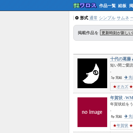
作品一覧
絵板
形式
通常
シンプル
サムネ
掲載作品を
十代の葛藤
短い間ご愛
-
先
5p 完結
★
オカズ
★
年賀状 -WM
年賀状絵をう
-
先
8p 完結
★
年賀状
★