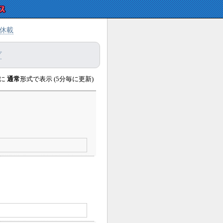
休載
プ
に
通常
形式で表示 (5分毎に更新)