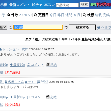
検索
掲示板
最新コメント
絵チャ
本スレ
一行
件数
20
30
50
更新日
今日
昨日
週間
今月
状態
連載
完結
に
で
検索する
ヘル
タグ「絵」
の検索結果
3
件中
1
-
3
件を
更新時刻が新しい順
トランセル 次郎
2006-01-16 20:37:25
読ありがとうございました。どうか宜しくお願いします。
頭10p
最新10p
コメント
超絶
絵
[タグ編集]
F-
名無しさん
WMF
サイト
2006-01-04 18:53:07
ｐしましょう！パスはwmf
頭10p
最新10p
コメント
超絶
絵
[タグ編集]