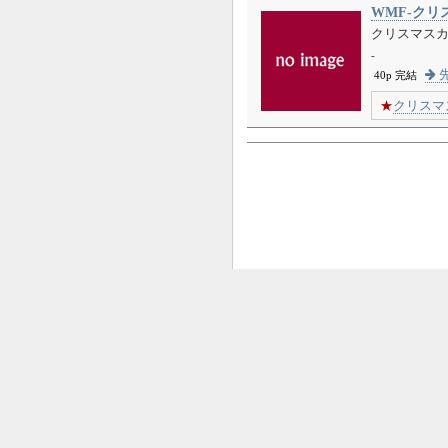
WMF-クリ
クリスマス
-
先
40p 完結
★
クリスマ