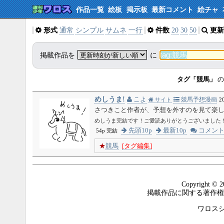
作品一覧
絵板
掲示板
最新コメント
絵チャ
形式
通常
シンプル
サムネ
一行
件数
20
30
50
更新
掲載作品を
に
タグ「競馬」
の
めしうま!
こよ
競馬予想漫画
サイト
2
さつきこと作者が、予想を外すのを見て楽
めしうま完結です！ご愛読ありがとうございました
先頭10p
最新10p
コメン
54p 完結
★
競馬
[タグ編集]
Copyright © 2
掲載作品に関する著作権
ワロスシステ