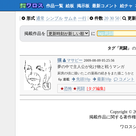
作品一覧
絵板
掲示板
最新コメント
絵チャ
形式
通常
シンプル
サムネ
一行
件数
20
30
50
更新
掲載作品を
に
タグ「死闘」
の
獏
マサピー
2009-08-09 05:25:56
夢の中で主人公が化け物と戦うマンガ
厨房の頃に描いたこの漫画の続きをまた描こうかと
先頭10p
最新10p
コメント
6p 連載
★
恐怖
★
死闘
[タグ編集]
Copyright © 2
掲載作品に関する著作権
ワロスシステ