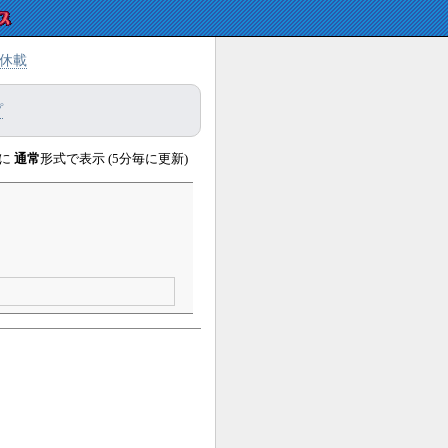
休載
プ
に
通常
形式で表示 (5分毎に更新)