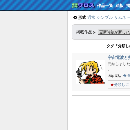
作品一覧
絵板
形式
通常
シンプル
サムネ
掲載作品を
タグ「分類し
宇宙電波と
完結しまし
-
先
88p 完結
★
分類しに