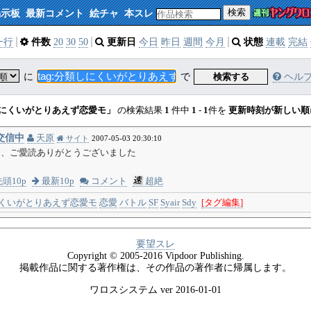
検索
掲示板
最新コメント
絵チャ
本スレ
一行
件数
20
30
50
更新日
今日
昨日
週間
今月
状態
連載
完結
に
で
検索する
ヘル
にくいがとりあえず恋愛モ」
の検索結果
1
件中
1
-
1
件を
更新時刻が新しい順
交信中
天原
サイト
2007-05-03 20:30:10
た、ご愛読ありがとうございました
頭10p
最新10p
コメント
超絶
くいがとりあえず恋愛モ
恋愛
バトル
SF
Syair
Sdy
[タグ編集]
要望スレ
Copyright © 2005-2016 Vipdoor Publishing.
掲載作品に関する著作権は、その作品の著作者に帰属します。
ワロスシステム ver 2016-01-01