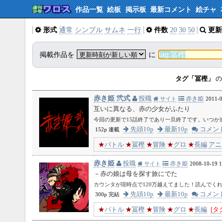
作品一覧
絵板
掲示板
最新コメント
絵チャ
形式
通常
シンプル
サムネ
一行
件数
20
30
50
更新
掲載作品を
に
タグ「冨樫」
の
赤き姫 弐式
投職
赤き姫
サイト
2011-0
互いに異なる、赤の少女がふたり
今回の更新で15話終了であり一旦終了です。いつか
先頭10p
最新10p
コメン
152p 連載
★
バトル
★
冨樫
★
冒険
★
グロ
★
長編
アニ
赤き姫
投職
赤き姫
サイト
2008-10-19 1
－赤の娘は母を探す旅にでた
カウンタが現時点で120万越えてました！読んでくれてる
先頭10p
最新10p
コメン
300p 完結
★
バトル
★
冨樫
★
冒険
★
グロ
★
長編
[タ