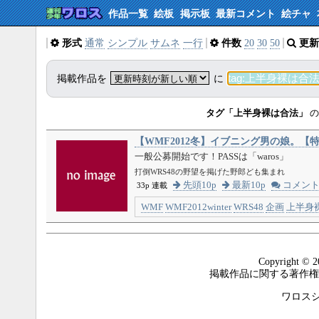
作品一覧
絵板
掲示板
最新コメント
絵チャ
形式
通常
シンプル
サムネ
一行
件数
20
30
50
更新
掲載作品を
に
タグ「上半身裸は合法」
の
【WMF2012冬】イブニング男の娘。【
一般公募開始です！PASSは「waros」
打倒WRS48の野望を掲げた野郎ども集まれ
先頭10p
最新10p
コメン
33p 連載
WMF
WMF2012winter
WRS48
企画
上半身
Copyright © 2
掲載作品に関する著作権
ワロスシステ