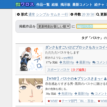
作品一覧
絵板
掲示板
最新コメント
絵チャ
形式
通常
シンプル
サムネ
一行
件数
20
30
50
更新
掲載作品を
に
タグ「バスケ」
の
ダンクもすごいけどブロックもカッコイイよ ‐
ただただバスケをします
続きのような→
ww4615
先頭10p
最新10p
コメン
177p 完結
スポーツ
バスケ
[タグ編集]
【WMF】バスケの★プリンスさまっ♂
存在感ありすぎる男･黒田のバスケに賭ける
身の危険を感じる。
先頭10p
最新10p
コメン
30p 完結
★
WMF
★
テーマ部門「BL・百合」
★
WMF