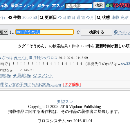
検索
掲示板
最新コメント
絵チャ
本スレ
一行
件数
20
30
50
更新日
今日
昨日
週間
今月
状態
連載
完結
に
で
検索する
ヘル
タグ「そうめん」
の検索結果
1
件中
1
-
1
件を
更新時刻が新しい順
ざっは
月刊少女ワロス
サイト
2010-09-01 04:15:09
漫画です！！！！！！！！！１１１１１１１１１１（単発先生の作品は→
ww32
なぁ…… 2014/7/21
頭10p
最新10p
コメント
理
幼い女の子向け
WMF2010summer
[タグ編集]
要望スレ
Copyright © 2005-2016 Vipdoor Publishing.
掲載作品に関する著作権は、その作品の著作者に帰属します。
ワロスシステム ver 2016-01-01