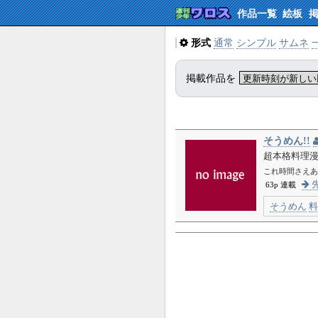
作品一覧
絵板
形式
通常
シンプル
サムネ
掲載作品を
そうめん!!
超本格料理
これ時間さえあれば
先
63p 連載
そうめん
料