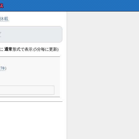
休載
プ
に
通常
形式で表示 (5分毎に更新)
70
）