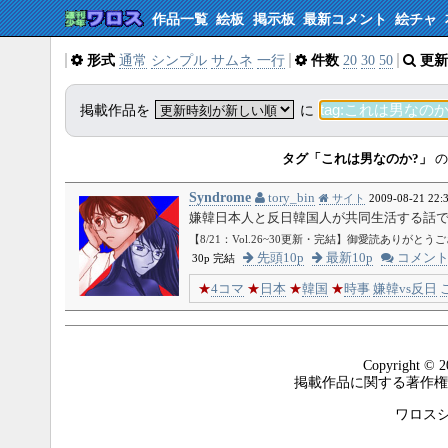
作品一覧
絵板
掲示板
最新コメント
絵チャ
形式
通常
シンプル
サムネ
一行
件数
20
30
50
更新
掲載作品を
に
タグ「これは男なのか?」
の
Syndrome
tory_bin
サイト
2009-08-21 22:
嫌韓日本人と反日韓国人が共同生活する話
【8/21：Vol.26~30更新・完結】御愛読ありがと
先頭10p
最新10p
コメン
30p 完結
★
4コマ
★
日本
★
韓国
★
時事
嫌韓vs反日
Copyright © 2
掲載作品に関する著作権
ワロスシステ