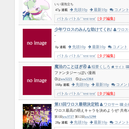
いい湯泡立ち
先頭10p
最新10p
コメン
47p 連載
バトル
バトル'
'
test
test'
[タグ編集]
少年ワロスのみんな助けてくれ!
ワロス
-
-
先頭10p
最新10p
コメント
0p 連載
バトル
バトル'
'
test
test'
[タグ編集]
魔法のことほぎ④
稲要くしろ
サイト
ファンタジーっぽい漫画
③は
ww5221
⑤は
ww5364
先頭10p
最新10p
コメン
168p 連載
バトル
バトル'
'
test
test'
[タグ編集]
第13回ワロス最萌決定戦
ワロサー
企
ワロス最高の萌えキャラを決めようぜ! 共有パス
第1回
ww3727
第12回
ww5290
先頭10p
最新10p
コメン
28p 連載