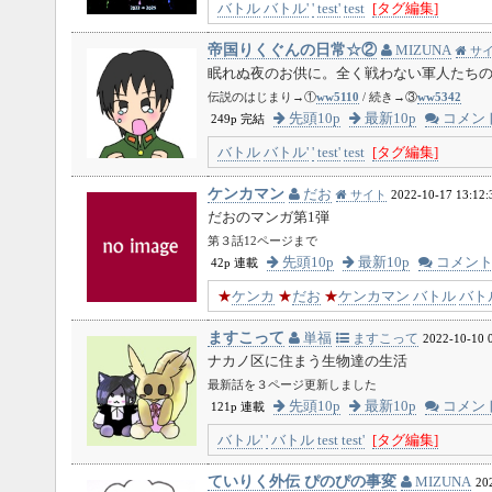
バトル
バトル'
'
test'
test
[タグ編集]
帝国りくぐんの日常☆②
MIZUNA
サ
眠れぬ夜のお供に。全く戦わない軍人たち
伝説のはじまり→①
ww5110
/ 続き→③
ww5342
先頭10p
最新10p
コメン
249p 完結
バトル
バトル'
'
test'
test
[タグ編集]
ケンカマン
だお
サイト
2022-10-17 13:12:
だおのマンガ第1弾
第３話12ページまで
先頭10p
最新10p
コメン
42p 連載
★
ケンカ
★
だお
★
ケンカマン
バトル
バト
ますこって
単福
ますこって
2022-10-10 
ナカノ区に住まう生物達の生活
最新話を３ページ更新しました
先頭10p
最新10p
コメン
121p 連載
バトル'
'
バトル
test
test'
[タグ編集]
ていりく外伝 ぴのぴの事変
MIZUNA
20