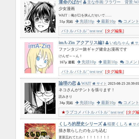
運命のばか!
主な作画:フラワー 背景:WA
少女漫画
WAIT：俺が口を挟んだせいで……
先頭10p
最新10p
コメン
51p 完結
バトル
バトル'
'
test
test'
[タグ編集]
imA-Zin アクアリス編3
いぬちゃん
サ
ファンタジー旅ギャグ健全お漫画です
けんぜ～～ん！
先頭10p
最新10p
コメン
167p 連載
バトル
バトル'
'
test
test'
[タグ編集]
論理の恋
WAIT
サイト
2023-08-25 20:39:0
ネコさんがテントを張ります！
読みきり
先頭10p
最新10p
コメン
34p 完結
★
ラブコメ
バトル
バトル'
'
test
test'
[タグ編
くしろ的歴史シリーズ
稲要くしろ
サ
描き散らしたのをぶち込む
更新忘れてたわ！！！！！！！！