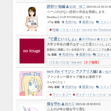
読切り/短編
結城 慎二
2023-03-22 02:51:3
ページの少ない読切り作品を投稿します。
MediBanとCLIP STUDIOお試してる
先頭10p
最新10p
コメン
175p 連載
★
短編
バトル
バトル'
'
test
test'
the
TrustGur
『亡霊といっしょ』
N.V.Prince
サイト
2
大学２年生の優子はずっと亡霊といっしょ
新都社に掲載している作品です。試しにここでも載
先頭10p
最新10p
コメント
9p 連載
バトル
バトル'
'
test
test'
[タグ編集]
imA-Zin イマジン アクアリス編2
いぬ
ファンタジー旅ギャグ健全お漫画です
けんぜんだよ！
先頭10p
最新10p
コメン
288p 連載
★
ファンタジー
★
ギャグ
バトル
バトル'
'
te
畑を守れ
損大工
2023-02-26 02:03:55
二人の少年が畑を守り育む