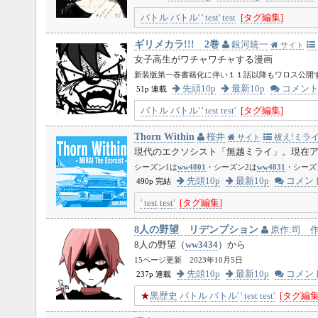
バトル
バトル'
'
test'
test
[タグ編集]
ギリメカラ!!! 2巻
銀河統一
サイト
女子高生がワチャワチャする漫画
新装版第一巻書籍化に伴い１１話以降もワロス公開
先頭10p
最新10p
コメン
51p 連載
バトル
バトル'
'
test
test'
[タグ編集]
Thorn Within
桜井
祓え!ミライ
サイト
現代のエクソシスト「無越ミライ」。現在
シーズン1は
ww4801
・シーズン2は
ww4831
・シーズ
先頭10p
最新10p
コメン
490p 完結
'
test
test'
[タグ編集]
8人の野望 リデンプション
原作:司 作
8人の野望（
ww3434
）から
15ページ更新 2023年10月5日
先頭10p
最新10p
コメン
237p 連載
★
黒歴史
バトル
バトル'
'
test
test'
[タグ編集