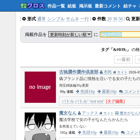
作品一覧
絵板
掲示板
最新コメント
絵チャ
形式
通常
シンプル
サムネ
一行
件数
20
30
50
更新
掲載作品を
に
タグ「&#039;」
の検
<<最初
古驰贋作贋作倶楽部
市民
サイト
2026-0
偽ブランド品に情熱を注いでる女の子たち
淘宝姉妹編30p更新
先頭10p
最新10p
コメン
99p 連載
バトル
バトル'
'
test
test'
[タグ編集]
魔女なん
アックス
魔女がなん
サイト
魔法学校で女の子がなんたらかんたら
全然覚えていない
先頭10p
最新10p
コメン
192p 連載