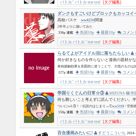
バトル'
'
バトル
test
test'
[タグ編集]
ダンクもすごいけどブロックもカッコイ
高校バスケ
ww4234
関連
2年半ぶりに描いてみた
先頭10p
最新10p
コメン
336p 連載
バトル
バトル'
'
test
test'
[タグ編集]
らるてよがアイドル沼に落ちたらしい
何か好きなものを作らないと漫画の題材が
単純接触効果を意図的に使うことで、大抵のものは
先頭10p
最新10p
コメン
127p 連載
バトル'
'
バトル
test
test'
[タグ編集]
帝国りくぐんの日常☆③
MIZUNA
帝
何も難しいこと考えずに読んでください。
ついにvol.③！ / 伝説のはじまり→①
ww5110
/ 空前
先頭10p
最新10p
コメン
150p 連載
バトル
バトル'
'
test
test'
[タグ編集]
百合漫画みたいに!
すどうこういち
2024-