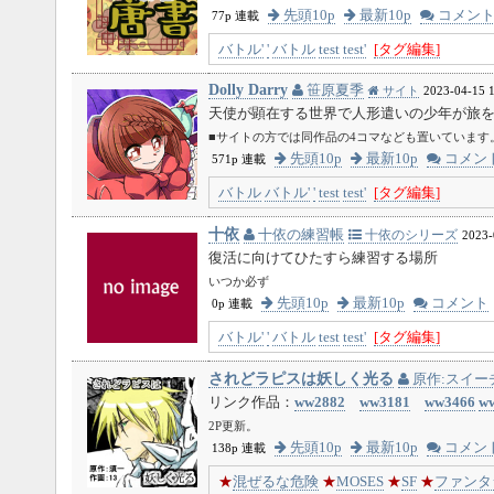
先頭10p
最新10p
コメン
77p 連載
バトル'
'
バトル
test
test'
[タグ編集]
Dolly Darry
笹原夏季
サイト
2023-04-15 1
天使が顕在する世界で人形遣いの少年が旅
■サイトの方では同作品の4コマなども置いています
先頭10p
最新10p
コメン
571p 連載
バトル
バトル'
'
test
test'
[タグ編集]
十依
十依の練習帳
十依のシリーズ
2023-
復活に向けてひたすら練習する場所
いつか必ず
先頭10p
最新10p
コメント
0p 連載
バトル'
'
バトル
test
test'
[タグ編集]
されどラピスは妖しく光る
原作:スイーチ
リンク作品：
ww2882
ww3181
ww3466
w
2P更新。
先頭10p
最新10p
コメン
138p 連載
★
混ぜるな危険
★
MOSES
★
SF
★
ファンタ