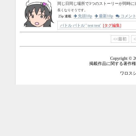
同じ日同じ場所で3つのストーリーが同時に
長くなりそうです。
先頭10p
最新10p
コメン
25p 連載
バトル
バトル'
'
test
test'
[タグ編集]
<<最初
Copyright © 2
掲載作品に関する著作権
ワロスシステ