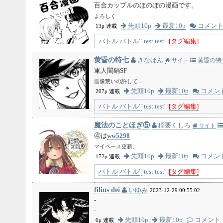
百合カップルのほのぼの漫画です。
よろしく
先頭10p
最新10p
コメン
13p 連載
バトル
バトル'
'
test
test'
[タグ編集]
黄昏の特七
きなぼん
黄昏の特
サイト
軍人闇鍋SF
画像荒いの許して…
先頭10p
最新10p
コメン
207p 連載
バトル
バトル'
'
test
test'
[タグ編集]
魔法のことほぎ⑤
稲要くしろ
サイト
④は
ww5298
マイペース更新。
先頭10p
最新10p
コメン
172p 連載
バトル
バトル'
'
test
test'
[タグ編集]
filius dei
いゆみ
2023-12-29 00:55:02
-
-
先頭10p
最新10p
コメント
0p 連載