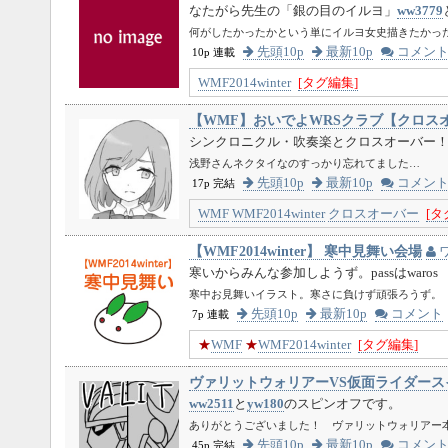
なたがら先生の「銀の目のイルヨ」
ww3779
何がしたかったかという単にイルヨ女史描きたかっ
先頭10p
最新10p
コメン
10p 連載
WMF2014winter
[タグ編集]
【WMF】おいでよWRSクラブ【クロス
シンクロニクル・吹奏楽とクロスオーバー
浅野さんネクタイなのすっかり忘れてました…
先頭10p
最新10p
コメン
17p 完結
WMF
WMF2014winter
クロスオーバー
[タ
【WMF2014winter】 寒中見舞い会場
寒いからみんな参加しようず。passはwaros
寒中お見舞いイラスト。寒さに負けず頑張ろうず。
先頭10p
最新10p
コメント
7p 連載
★
WMF
★
WMF2014winter
[タグ編集]
ヴァリットウォリアーVS仮面ライダース
ww2511
と
yw180
のスピンオフです。
ありがとうございました！ ヴァリットウォリアー
先頭10p
最新10p
コメン
45p 完結