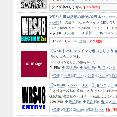
タグが存在しません
[タグ編集]
WRS48:選挙活動の場その2裏
ワロサー
ww4054
の裏？ Xdayをメインに描いてい
Gｃだと削除したページが復活してしまう。ＩＥだ
先頭10p
最新10p
コメン
48p 連載
★
WMF
★
WRS48
企画
[タグ編集]
【WMF】バレンタインで逢いましょう
切ない出会いと別れ
バレンタインあんまり関係なかった
先頭10p
最新10p
コメント
5p 完結
WMF
テーマ部門「バレンタイン」
WMF201
【WRS48:メンバーリスト】
ワロサー
引き続き一枚絵の投稿にどうぞ！パスはwaro
投票方法の確認お願いします！一枚絵はここです。漫
先頭10p
最新10p
コメン
300p 連載
WMF
WMF2012winter
WRS48
企画
[タグ編