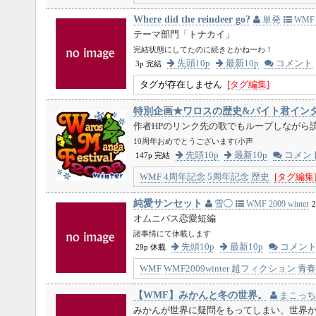
Where did the reindeer go?
単発
WMF 2
テーマ部門「トナカイ」
完結状態にしてたのに続きとかねーわ！
先頭10p
最新10p
コメント
3p 完結
タグが存在しません
[タグ編集]
特別企画★ワロスの歴史&バイト君イン
作者HPのリンク先の歌でもループしながら
10周年おめでとうございます(小声
先頭10p
最新10p
コメン
147p 完結
WMF
4周年記念
5周年記念
歴史
[タグ編集
純愛サンセット
雪◯
WMF 2009 winter
2
オムニバス恋愛短編
諸事情にて休載します
先頭10p
最新10p
コメン
29p 休載
WMF
WMF2009winter
超フィクション
青春
【WMF】みかんと冬の世界。
まこっち
みかんが世界に疑問をもってしまい、世界