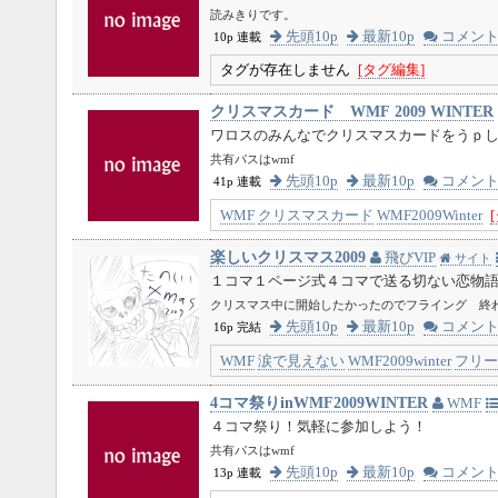
読みきりです。
先頭10p
最新10p
コメン
10p 連載
タグが存在しません
[タグ編集]
クリスマスカード WMF 2009 WINTER
ワロスのみんなでクリスマスカードをうｐ
共有パスはwmf
先頭10p
最新10p
コメン
41p 連載
WMF
クリスマスカード
WMF2009Winter
楽しいクリスマス2009
飛びVIP
サイト
１コマ１ページ式４コマで送る切ない恋
クリスマス中に開始したかったのでフライング 終
先頭10p
最新10p
コメン
16p 完結
WMF
涙で見えない
WMF2009winter
フリー
4コマ祭りinWMF2009WINTER
WMF
４コマ祭り！気軽に参加しよう！
共有パスはwmf
先頭10p
最新10p
コメン
13p 連載