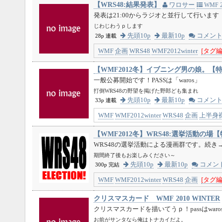
【WRS48:結果発表】
ワロサー
WMF 2
発表は21:00からラジオと並行して行います
じわじわうｐします
先頭10p
最新10p
コメン
28p 連載
WMF
企画
WRS48
WMF2012winter
[タグ編
【WMF2012冬】イブニング男の娘。【
一般公募開始です！PASSは「waros」
打倒WRS48の野望を掲げた野郎ども集まれ
先頭10p
最新10p
コメン
33p 連載
WMF
WMF2012winter
WRS48
企画
上半身
【WMF2012冬】WRS48:選挙活動の場
WRS48の選挙活動による漫画群です。続き
期間終了後もお楽しみください～
先頭10p
最新10p
コメン
300p 完結
WMF
WMF2012winter
WRS48
企画
[タグ編
クリスマスカード WMF 2010 WINTER
クリスマスカードを描いてうｐ！passはwaro
お前がサンタなら俺はトナカイだよ。