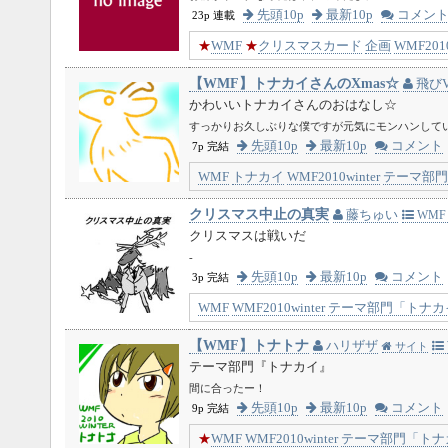
先頭10p
最新10p
コメン
23p 連載
★
WMF
★
クリスマスカード
企画
WMF2010
【WMF】トナカイさんのXmas☆
飛びV
かわいいトナカイさんのおはなし☆
すっかりお久しぶりな僕ですが元気にモンハンして
先頭10p
最新10p
コメント
7p 完結
WMF
トナカイ
WMF2010winter
テーマ部門
クリスマス中止の真実
藤ちゅい
WMF 2
クリスマスは戦いだ
-
先頭10p
最新10p
コメント
3p 完結
WMF
WMF2010winter
テーマ部門「トナカ
【WMF】トナトナ
ハリザザ
サイト
テーマ部門『トナカイ』
間に合ったー！
先頭10p
最新10p
コメント
9p 完結
★
WMF
WMF2010winter
テーマ部門「トナ