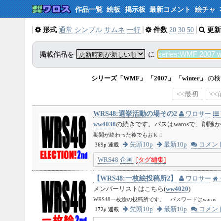
作品一覧
絵板
掲示板
最新コメント
絵チャ
形式
通常
シンプル
サムネ
一行
件数
20
30
50
更新
掲載作品を
に
シリーズ「WMF」
「2007」
「winter」
の検
<<最初
<<
WRS48:選挙活動の場その2
ワロサー
ww4038
の続きです。パスはwarosで、削
期間が終わった後でもおｋ！
先頭10p
最新10p
コメン
369p 連載
WRS48
企画
[タグ編集]
【WRS48:一枚絵投稿所2】
ワロサー
メンバーリストはこちら(
ww4020
)
WRS48一枚絵の投稿所です。 パスワードはwaros
先頭10p
最新10p
コメン
172p 連載