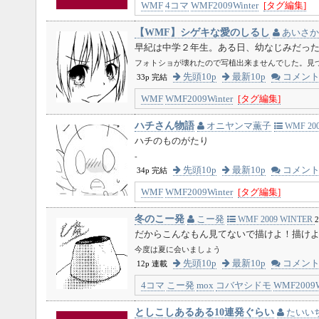
WMF
4コマ
WMF2009Winter
[タグ編集]
【WMF】シゲキな愛のしるし
あいさか
早紀は中学２年生。ある日、幼なじみだっ
フォトショが壊れたので写植出来ませんでした。見
先頭10p
最新10p
コメン
33p 完結
WMF
WMF2009Winter
[タグ編集]
ハチさん物語
オニヤンマ薫子
WMF 200
ハチのものがたり
-
先頭10p
最新10p
コメン
34p 完結
WMF
WMF2009Winter
[タグ編集]
冬のこー発
こー発
WMF 2009 WINTER
2
だからこんなもん見てないで描けよ！描け
今度は夏に会いましょう
先頭10p
最新10p
コメン
12p 連載
4コマ
こー発
mox
コバヤシドモ
WMF2009W
としこしあるある10連発ぐらい
たいい