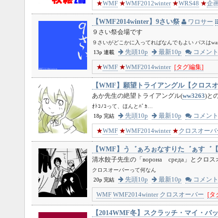
★
WMF
★
WMF2012winter
★
WRS48
★
企
【WMF2014winter】9さい祭
ワロサー
９さい祭会場です
９さいがどこかに入ってればなんでもよい パスはwar
先頭10p
最新10p
コメン
13p 連載
★
WMF
★
WMF2014winter
[タグ編集]
【WMF】願望トライアングル【クロス
あか先生の絶望トライアングル(
ww3263
)と
ｵﾄｺﾉｺって、ほんとﾊﾞｶ…
先頭10p
最新10p
コメン
18p 完結
★
WMF
★
WMF2014winter
★
クロスオーバ
【WMF】う゛ぁろぉなすりた゛ぁす゛
清水餃子先生の「ворона среда」とクロ
クロスオーバーって何なん
先頭10p
最新10p
コメン
20p 完結
WMF
WMF2014winter
クロスオーバー
[タ
【2014WMF冬】スクラッチ・マイ・バ