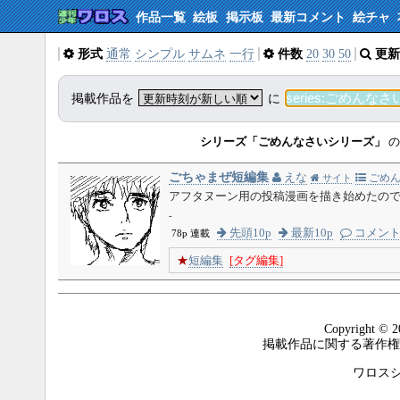
作品一覧
絵板
掲示板
最新コメント
絵チャ
形式
通常
シンプル
サムネ
一行
件数
20
30
50
更新
掲載作品を
に
シリーズ「ごめんなさいシリーズ」
の
ごちゃまぜ短編集
えな
ごめん
サイト
アフタヌーン用の投稿漫画を描き始めたの
-
先頭10p
最新10p
コメン
78p 連載
★
短編集
[タグ編集]
Copyright © 2
掲載作品に関する著作権
ワロスシステ