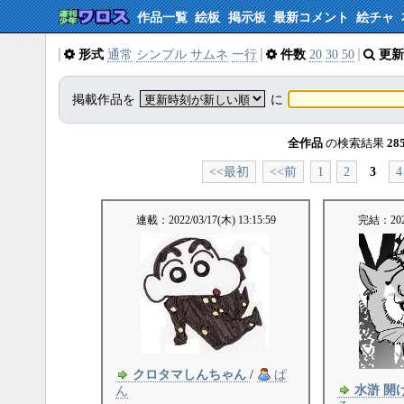
作品一覧
絵板
掲示板
最新コメント
絵チャ
形式
通常
シンプル
サムネ
一行
件数
20
30
50
更新
掲載作品を
に
全作品
の検索結果
28
<<最初
<<前
1
2
3
4
連載：
2022/03/17(木) 13:15:59
完結：
20
クロタマしんちゃん
/
ぱ
水滸 開
ん