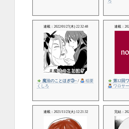
ろ
連載：
2022/01/27(木) 22:32:48
連載：
20
魔法のことほぎ③~
/
稲要
第12回
くしろ
ワロサ
連載：
2021/11/23(火) 12:21:32
完結：
20