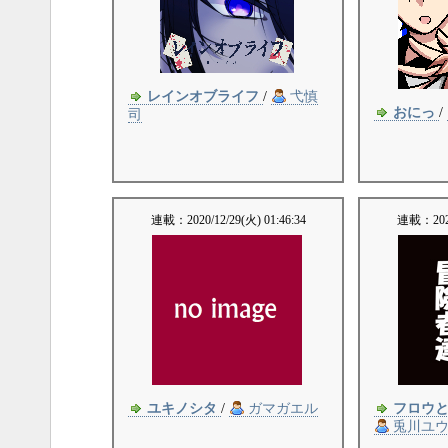
レインオブライフ
/
弋慎
おにっ
/
司
連載：
2020/12/29(火) 01:46:34
連載：
20
ユキノシタ
/
ガマガエル
フロウ
兎川ユ