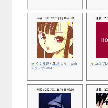
休載：
2021/01/28(木) 19:48:48
連載：
20
くくり姫
/
柊ふうこ with
コスプレ
スタジオGRM
連載：
2021/01/11(月) 18:06:10
連載：
20