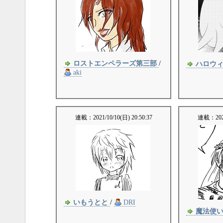
ロストエンペラーズ第三部
/
ハロウ
aki
連載：
2021/10/10(日) 20:50:37
連載：
20
いもうとと
/
DRI
魔法使い